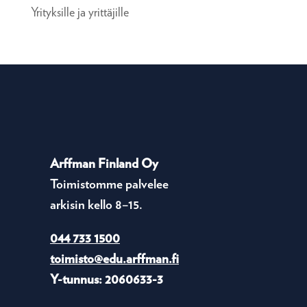
Yrityksille ja yrittäjille
Arffman Finland Oy
Toimistomme palvelee
arkisin kello 8–15.
044 733 1500
toimisto@edu.arffman.fi
Y-tunnus: 2060633-3