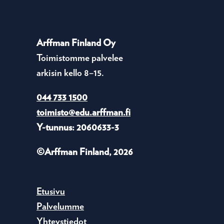
Arffman Finland Oy
Toimistomme palvelee
arkisin kello 8–15.
044 733 1500
toimisto@edu.arffman.fi
Y-tunnus: 2060633-3
©Arffman Finland, 2026
Etusivu
Palvelumme
Yhteystiedot