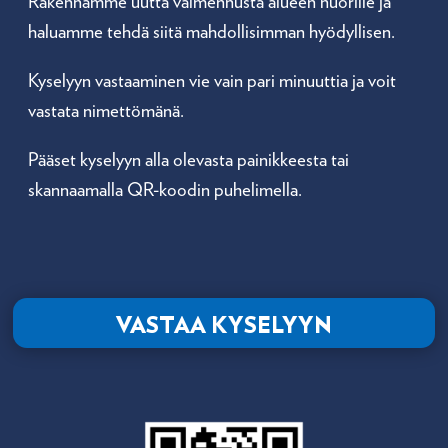
Rakennamme uutta valmennusta alueen nuorille ja
haluamme tehdä siitä mahdollisimman hyödyllisen.
Kyselyyn vastaaminen vie vain pari minuuttia ja voit
vastata nimettömänä.
Pääset kyselyyn alla olevasta painikkeesta tai
skannaamalla QR-koodin puhelimella.
VASTAA KYSELYYN