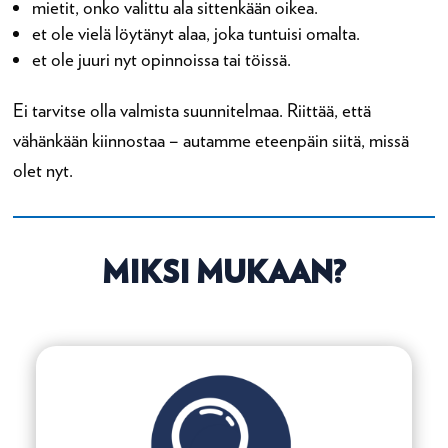
mietit, onko valittu ala sittenkään oikea.
et ole vielä löytänyt alaa, joka tuntuisi omalta.
et ole juuri nyt opinnoissa tai töissä.
Ei tarvitse olla valmista suunnitelmaa. Riittää, että
vähänkään kiinnostaa – autamme eteenpäin siitä, missä
olet nyt.
MIKSI MUKAAN?