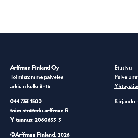
Arffman Finland Oy
Etusivu
Toimistomme palvelee
Palvelum
arkisin kello 8–15.
Yhteystie
044 733 1500
Kirjaudu 
toimisto@edu.arffman.fi
Y-tunnus: 2060633-3
©Arffman Finland, 2026