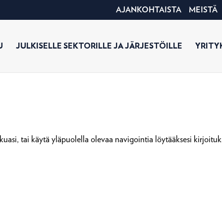
AJANKOHTAISTA
MEISTÄ
U
JULKISELLE SEKTORILLE JA JÄRJESTÖILLE
YRITYK
uasi, tai käytä yläpuolella olevaa navigointia löytääksesi kirjoituk