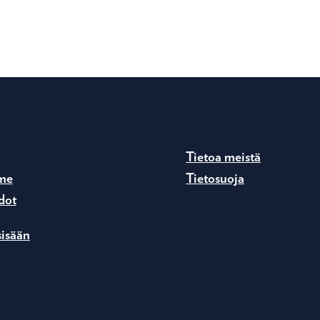
Tietoa meistä
me
Tietosuoja
dot
sisään