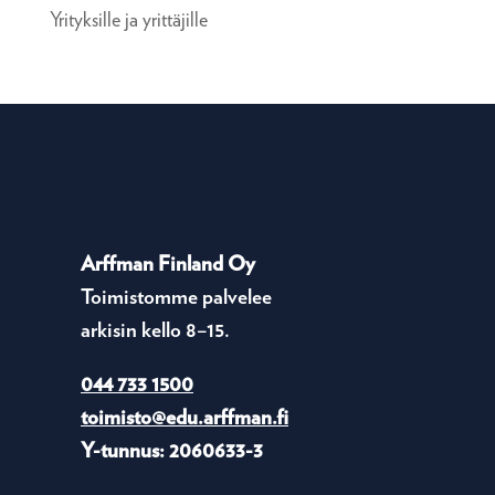
Yrityksille ja yrittäjille
Arffman Finland Oy
Toimistomme palvelee
arkisin kello 8–15.
044 733 1500
toimisto@edu.arffman.fi
Y-tunnus: 2060633-3