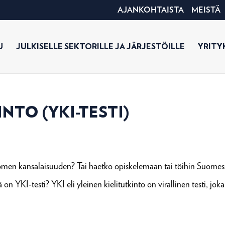
AJANKOHTAISTA
MEISTÄ
U
JULKISELLE SEKTORILLE JA JÄRJESTÖILLE
YRITYK
NTO (YKI-TESTI)
uomen kansalaisuuden? Tai haetko opiskelemaan tai töihin Suomes
ikä on YKI-testi? YKI eli yleinen kielitutkinto on virallinen testi, joka