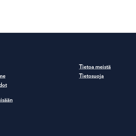
Tietoa meistä
me
Tietosuoja
dot
sisään