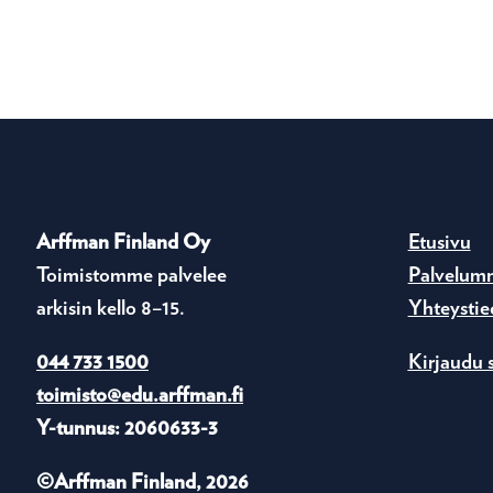
Arffman Finland Oy
Etusivu
Toimistomme palvelee
Palvelum
arkisin kello 8–15.
Yhteystie
044 733 1500
Kirjaudu 
toimisto@edu.arffman.fi
Y-tunnus: 2060633-3
©Arffman Finland, 2026