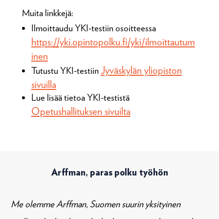
Muita linkkejä:
Ilmoittaudu YKI-testiin osoitteessa
https://yki.opintopolku.fi/yki/ilmoittautum
inen
Jyväskylän yliopiston
Tutustu YKI-testiin
sivuilla
Lue lisää tietoa YKI-testistä
Opetushallituksen sivuilta
Arffman, paras polku työhön
Me olemme Arffman, Suomen suurin yksityinen