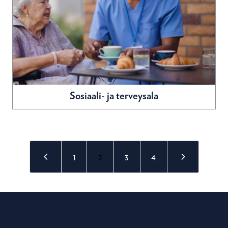
Sosiaali- ja terveysala
4
5
1
2
3
4