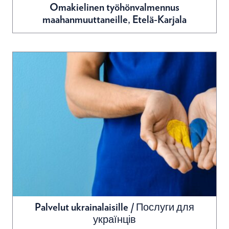
Omakielinen työhönvalmennus
maahanmuuttaneille, Etelä-Karjala
Palvelut ukrainalaisille / Послуги для
українців