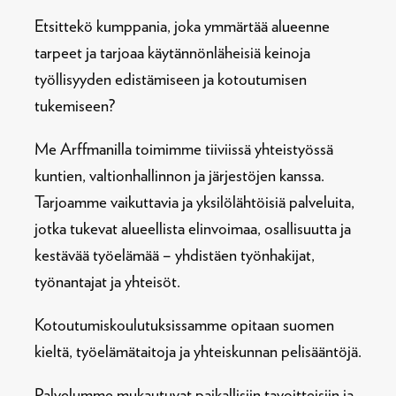
Etsittekö kumppania, joka ymmärtää alueenne
tarpeet ja tarjoaa käytännönläheisiä keinoja
työllisyyden edistämiseen ja kotoutumisen
tukemiseen?
Me Arffmanilla toimimme tiiviissä yhteistyössä
kuntien, valtionhallinnon ja järjestöjen kanssa.
Tarjoamme vaikuttavia ja yksilölähtöisiä palveluita,
jotka tukevat alueellista elinvoimaa, osallisuutta ja
kestävää työelämää – yhdistäen työnhakijat,
työnantajat ja yhteisöt.
Kotoutumiskoulutuksissamme opitaan suomen
kieltä, työelämätaitoja ja yhteiskunnan pelisääntöjä.
Palvelumme mukautuvat paikallisiin tavoitteisiin ja