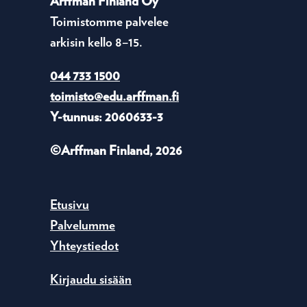
Arffman Finland Oy
Toimistomme palvelee
arkisin kello 8–15.
044 733 1500
toimisto@edu.arffman.fi
Y-tunnus: 2060633-3
©Arffman Finland, 2026
Etusivu
Palvelumme
Yhteystiedot
Kirjaudu sisään