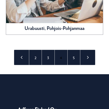
Urabuusti, Pohjois-Pohjanmaa
4
5
2
3
4
5