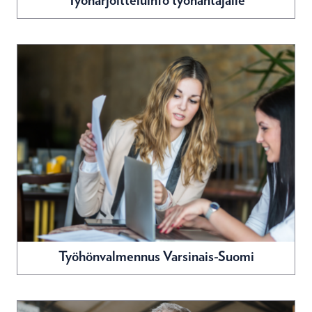
Työharjoitteluinfo työnantajalle
Työhönvalmennus Varsinais-Suomi