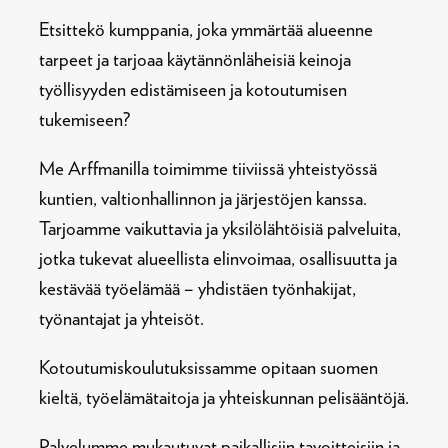
Etsittekö kumppania, joka ymmärtää alueenne
tarpeet ja tarjoaa käytännönläheisiä keinoja
työllisyyden edistämiseen ja kotoutumisen
tukemiseen?
Me Arffmanilla toimimme tiiviissä yhteistyössä
kuntien, valtionhallinnon ja järjestöjen kanssa.
Tarjoamme vaikuttavia ja yksilölähtöisiä palveluita,
jotka tukevat alueellista elinvoimaa, osallisuutta ja
kestävää työelämää – yhdistäen työnhakijat,
työnantajat ja yhteisöt.
Kotoutumiskoulutuksissamme opitaan suomen
kieltä, työelämätaitoja ja yhteiskunnan pelisääntöjä.
Palvelumme mukautuvat paikallisiin tavoitteisiin ja