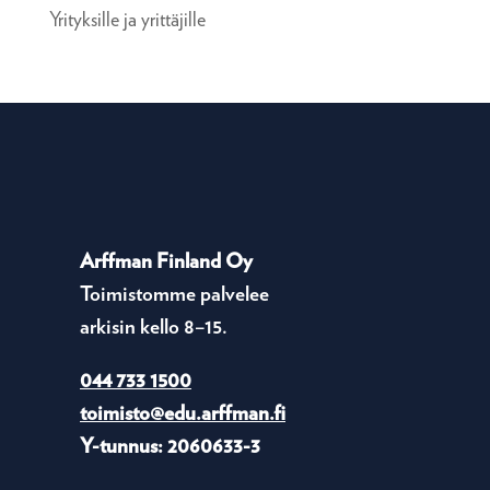
Yrityksille ja yrittäjille
Arffman Finland Oy
Toimistomme palvelee
arkisin kello 8–15.
044 733 1500
toimisto@edu.arffman.fi
Y-tunnus: 2060633-3