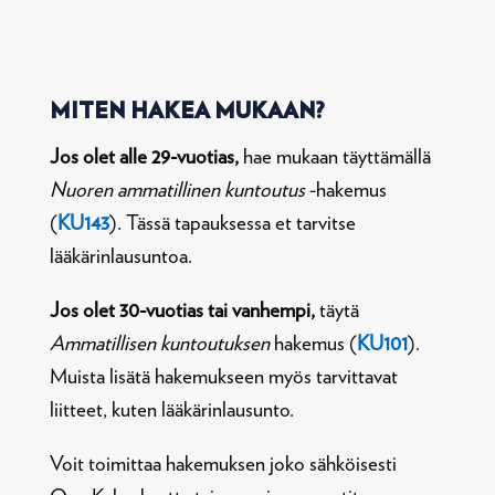
MITEN HAKEA MUKAAN?
Jos olet alle 29-vuotias,
hae mukaan täyttämällä
Nuoren ammatillinen kuntoutus
-hakemus
(
KU143
). Tässä tapauksessa et tarvitse
lääkärinlausuntoa.
Jos olet 30-vuotias tai vanhempi,
täytä
Ammatillisen kuntoutuksen
hakemus (
KU101
).
Muista lisätä hakemukseen myös tarvittavat
liitteet, kuten lääkärinlausunto.
V
oit toimittaa hakemuksen joko sähköisesti