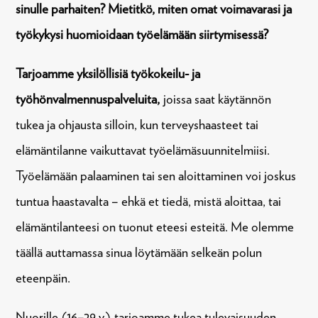
sinulle parhaiten? Mietitkö, miten omat voimavarasi ja
työkykysi huomioidaan työelämään siirtymisessä?
Tarjoamme yksilöllisiä työkokeilu- ja
työhönvalmennuspalveluita,
joissa saat käytännön
tukea ja ohjausta silloin, kun terveyshaasteet tai
elämäntilanne vaikuttavat työelämäsuunnitelmiisi.
Työelämään palaaminen tai sen aloittaminen voi joskus
tuntua haastavalta – ehkä et tiedä, mistä aloittaa, tai
elämäntilanteesi on tuonut eteesi esteitä. Me olemme
täällä auttamassa sinua löytämään selkeän polun
eteenpäin.
Nuorille
(16–29 v.)
tarjoamme tukea tulevaisuuden