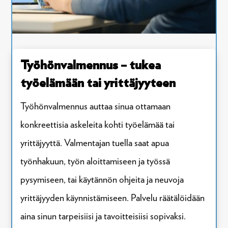
Työhönvalmennus – tukea
työelämään tai yrittäjyyteen
Työhönvalmennus auttaa sinua ottamaan
konkreettisia askeleita kohti työelämää tai
yrittäjyyttä. Valmentajan tuella saat apua
työnhakuun, työn aloittamiseen ja työssä
pysymiseen, tai käytännön ohjeita ja neuvoja
yrittäjyyden käynnistämiseen. Palvelu räätälöidään
aina sinun tarpeisiisi ja tavoitteisiisi sopivaksi.