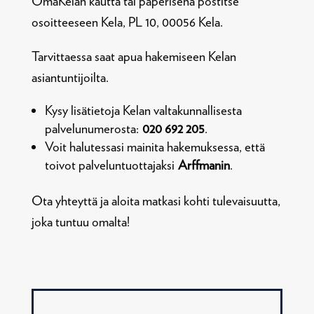
OmaKelan kautta tai paperisena postitse
osoitteeseen Kela, PL 10, 00056 Kela.
Tarvittaessa saat apua hakemiseen Kelan
asiantuntijoilta.
Kysy lisätietoja Kelan valtakunnallisesta
palvelunumerosta:
020 692 205
.
Voit halutessasi mainita hakemuksessa, että
toivot palveluntuottajaksi
Arffmanin
.
Ota yhteyttä ja aloita matkasi kohti tulevaisuutta,
joka tuntuu omalta!