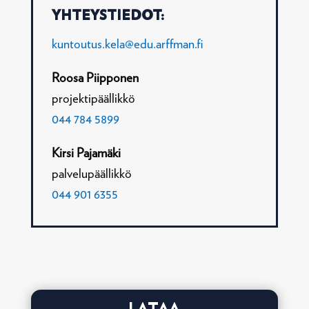
YHTEYSTIEDOT
:
kuntoutus.kela@edu.arffman.fi
Roosa Piipponen
projektipäällikkö
044 784 5899
Kirsi Pajamäki
palvelupäällikkö
044 901 6355