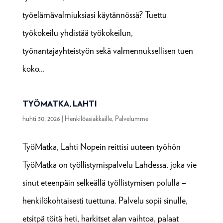
työelämävalmiuksiasi käytännössä? Tuettu
työkokeilu yhdistää työkokeilun,
työnantajayhteistyön sekä valmennuksellisen tuen
koko...
TYÖMATKA, LAHTI
huhti 30, 2026
|
Henkilöasiakkaille
,
Palvelumme
TyöMatka, Lahti Nopein reittisi uuteen työhön
TyöMatka on työllistymispalvelu Lahdessa, joka vie
sinut eteenpäin selkeällä työllistymisen polulla –
henkilökohtaisesti tuettuna. Palvelu sopii sinulle,
etsitpä töitä heti, harkitset alan vaihtoa, palaat