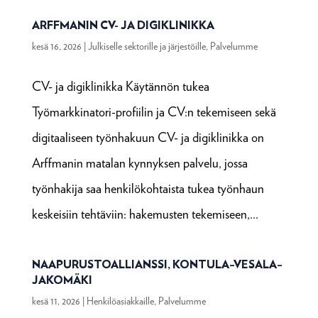
ARFFMANIN CV- JA DIGIKLINIKKA
kesä 16, 2026
|
Julkiselle sektorille ja järjestöille
,
Palvelumme
CV- ja digiklinikka Käytännön tukea
Työmarkkinatori-profiilin ja CV:n tekemiseen sekä
digitaaliseen työnhakuun CV- ja digiklinikka on
Arffmanin matalan kynnyksen palvelu, jossa
työnhakija saa henkilökohtaista tukea työnhaun
keskeisiin tehtäviin: hakemusten tekemiseen,...
NAAPURUSTOALLIANSSI, KONTULA–VESALA–
JAKOMÄKI
kesä 11, 2026
|
Henkilöasiakkaille
,
Palvelumme