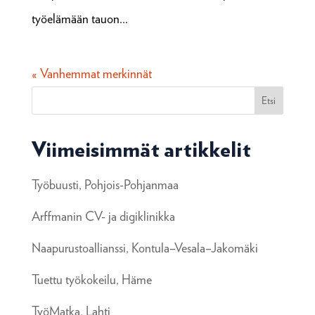
työelämään tauon...
« Vanhemmat merkinnät
Etsi
Viimeisimmät artikkelit
Työbuusti, Pohjois-Pohjanmaa
Arffmanin CV- ja digiklinikka
Naapurustoallianssi, Kontula–Vesala–Jakomäki
Tuettu työkokeilu, Häme
TyöMatka, Lahti