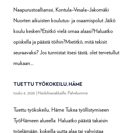
Naapurustoallianssi, Kontula–Vesala–Jakomäki
Nuorten aikuisten koulutus- ja osaamispolut Jäikö
koulu kesken?Etsitkö vielä omaa alaasi?Haluatko
opiskella ja päästä töihin?Mietitkö, mitä tekisit
seuraavaksi? Jos tunnistat itsesi tästä, olet tervetullut
mukaan...
TUETTU TYÖKOKEILU, HÄME
touko 6, 2026
|
Henkilöasiakkaille
,
Palvelumme
Tuettu työkokeilu, Häme Tukea työllistymiseen
TyöHämeen alueella Haluatko päästä takaisin
työelämään, kokeilla uutta alaa tai vahvistaa