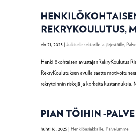
HENKILÖKOHTAISE
REKRYKOULUTUS, M
elo 21, 2025
|
Julkiselle sektorille ja järjestöille
,
Palv
Henkilökohtaisen avustajanRekryKoulutus Ris
RekryKoulutuksen avulla saatte motivoituneen
rekrytoinnin riskejä ja korkeita kustannuksia
PIAN TÖIHIN -PALV
huhti 16, 2025
|
Henkilöasiakkaille
,
Palvelumme