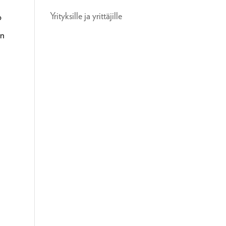
Yrityksille ja yrittäjille
o
an