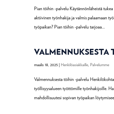
Pian töihin -palvelu Käytännönläheistä tukea
aktiivinen työnhakija ja valmis palaamaan työ
työpaikan? Pian töihin -palvelu tarjoaa...
VALMENNUKSESTA T
maalis 18, 2025
|
Henkilöasiakkaille
,
Palvelumme
Valmennuksesta töihin -palvelu Henkilökohta
työllisyysalueen työttömille työnhakijoille. Ha
mahdollisuutesi sopivan työpaikan löytymiseen