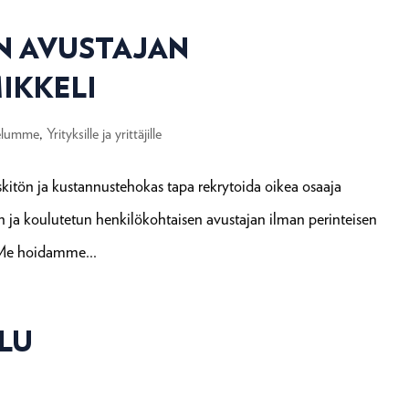
N AVUSTAJAN
IKKELI
elumme
,
Yrityksille ja yrittäjille
kitön ja kustannustehokas tapa rekrytoida oikea osaaja
 ja koulutetun henkilökohtaisen avustajan ilman perinteisen
. Me hoidamme...
ELU