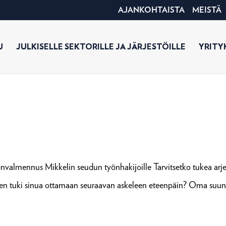
AJANKOHTAISTA
MEISTÄ
U
JULKISELLE SEKTORILLE JA JÄRJESTÖILLE
YRITYK
valmennus Mikkelin seudun työnhakijoille Tarvitsetko tukea arje
inen tuki sinua ottamaan seuraavan askeleen eteenpäin? Oma suun