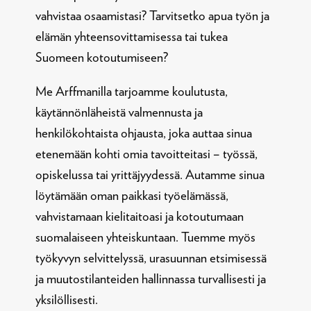
vahvistaa osaamistasi? Tarvitsetko apua työn ja
elämän yhteensovittamisessa tai tukea
Suomeen kotoutumiseen?
Me Arffmanilla tarjoamme koulutusta,
käytännönläheistä valmennusta ja
henkilökohtaista ohjausta, joka auttaa sinua
etenemään kohti omia tavoitteitasi – työssä,
opiskelussa tai yrittäjyydessä.
Autamme sinua
löytämään oman paikkasi työelämässä,
vahvistamaan kielitaitoasi ja kotoutumaan
suomalaiseen yhteiskuntaan. Tuemme myös
työkyvyn selvittelyssä, urasuunnan etsimisessä
ja muutostilanteiden hallinnassa turvallisesti ja
yksilöllisesti.