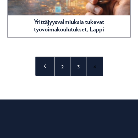
Yrittäjyysvalmiuksia tukevat
työvoimakoulutukset, Lappi
4
2
3
4