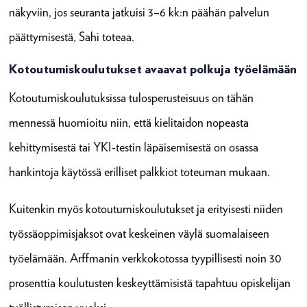
näkyviin, jos seuranta jatkuisi 3–6 kk:n päähän palvelun
päättymisestä, Sahi toteaa.
Kotoutumiskoulutukset avaavat polkuja työelämään
Kotoutumiskoulutuksissa tulosperusteisuus on tähän
mennessä huomioitu niin, että kielitaidon nopeasta
kehittymisestä tai YKI-testin läpäisemisestä on osassa
hankintoja käytössä erilliset palkkiot toteuman mukaan.
Kuitenkin myös kotoutumiskoulutukset ja erityisesti niiden
työssäoppimisjaksot ovat keskeinen väylä suomalaiseen
työelämään. Arffmanin verkkokotossa tyypillisesti noin 30
prosenttia koulutusten keskeyttämisistä tapahtuu opiskelijan