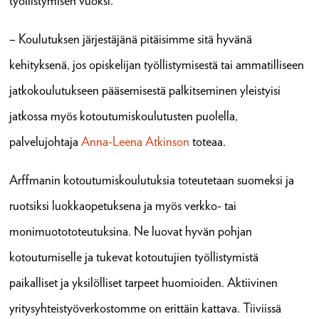
työllistymisen vuoksi.
– Koulutuksen järjestäjänä pitäisimme sitä hyvänä
kehityksenä, jos opiskelijan työllistymisestä tai ammatilliseen
jatkokoulutukseen pääsemisestä palkitseminen yleistyisi
jatkossa myös kotoutumiskoulutusten puolella,
palvelujohtaja
Anna-Leena Atkinson
toteaa.
Arffmanin kotoutumiskoulutuksia toteutetaan suomeksi ja
ruotsiksi luokkaopetuksena ja myös verkko- tai
monimuotototeutuksina. Ne luovat hyvän pohjan
kotoutumiselle ja tukevat kotoutujien työllistymistä
paikalliset ja yksilölliset tarpeet huomioiden. Aktiivinen
yritysyhteistyöverkostomme on erittäin kattava. Tiiviissä