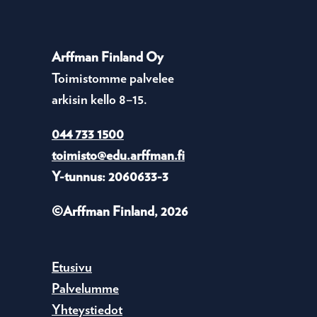
Arffman Finland Oy
Toimistomme palvelee
arkisin kello 8–15.
044 733 1500
toimisto@edu.arffman.fi
Y-tunnus: 2060633-3
©Arffman Finland, 2026
Etusivu
Palvelumme
Yhteystiedot