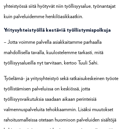
yhteistyössä siitä hyötyvät niin työllisyysalue, työnantajat
kuin palveluidemme henkilöasikkaatkin.
Yritysyhteistyöllä kestäviä työllistymispolkuja
– Jotta voimme palvella asiakkaitamme parhaalla
mahdollisella tavalla, kuulostelemme tarkasti, mitä
työllisyysalueilla nyt tarvitaan, kertoo Tuuli Sahi.
Työelämä- ja yritysyhteistyö sekä ratkaisukeskeinen työote
työllistämisen palveluissa on keskiössä, jotta
työllisyysvaikutuksia saadaan aikaan perinteisiä
valmennuspalveluita tehokkaammin. Lisäksi muutokset
rahoitusmalleissa otetaan huomioon palveluiden sisältöjä