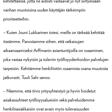
kehitettäessä, jotta ne aidosti vastaavat jo nyt siirtyessään
vanhan muotoisina uuden käyttäjän tärkeimpiin
prioriteetteihin.
– Kuten Jouni Lukkarinen totesi, meille on tärkeää kehittää
itseämme. Panostamme siihen, että ratkaisujen
aikaansaamiseksi Arffmanin asiantuntijoilla on osaaminen,
joka vastaa nykyisiin ja tuleviin työllisyydenhoidon palvelujen
tarpeisiin. Kehitämme henkilöstön osaamista osana muutosta
jatkuvasti, Tuuli Sahi sanoo.
– Näemme, että tiivis yritysyhteistyö ja hyvin hoidetut
asiakassuhteet työllisyysalueisiin sekä palveluidemme
henkilöasiakkaisiin ovat avain myös tulevaisuuden