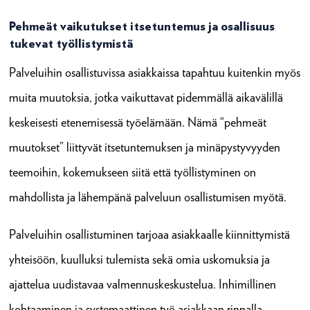
Pehmeät vaikutukset itsetuntemus ja osallisuus
tukevat työllistymistä
Palveluihin osallistuvissa asiakkaissa tapahtuu kuitenkin myös
muita muutoksia, jotka vaikuttavat pidemmällä aikavälillä
keskeisesti etenemisessä työelämään. Nämä “pehmeät
muutokset” liittyvät itsetuntemuksen ja minäpystyvyyden
teemoihin, kokemukseen siitä että työllistyminen on
mahdollista ja lähempänä palveluun osallistumisen myötä.
Palveluihin osallistuminen tarjoaa asiakkaalle kiinnittymistä
yhteisöön, kuulluksi tulemista sekä omia uskomuksia ja
ajattelua uudistavaa valmennuskeskustelua. Inhimillinen
kohtaaminen ja systemaattinen työ asiakkaan rinnalla