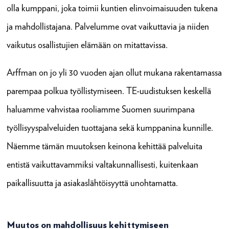
olla kumppani, joka toimii kuntien elinvoimaisuuden tukena
ja mahdollistajana. Palvelumme ovat vaikuttavia ja niiden
vaikutus osallistujien elämään on mitattavissa.
Arffman on jo yli 30 vuoden ajan ollut mukana rakentamassa
parempaa polkua työllistymiseen. TE-uudistuksen keskellä
haluamme vahvistaa rooliamme Suomen suurimpana
työllisyyspalveluiden tuottajana sekä kumppanina kunnille.
Näemme tämän muutoksen keinona kehittää palveluita
entistä vaikuttavammiksi valtakunnallisesti, kuitenkaan
paikallisuutta ja asiakaslähtöisyyttä unohtamatta.
Muutos on mahdollisuus kehittymiseen