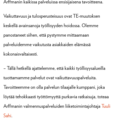
Arffmanin kaikissa palveluissa ensisijaisena tavoitteena.
Vaikuttavuus ja tulosperusteisuus ovat TE-muutoksen
keskellä avainsanoja työllisyyden hoidossa. Olemme
panostaneet siihen, että pystymme mittaamaan
palveluidemme vaikutusta asiakkaiden elämässä
kokonaisvaltaisesti.
– Tällä hetkellä ajattelemme, että kaikki työllisyysalueilla
tuottamamme palvelut ovat vaikuttavuuspalveluita.
Tavoitteemme on olla palvelun tilaajalle kumppani, joka
löytää tehokkaasti työttömyyttä purkavia ratkaisuja, toteaa
Arffmanin valmennuspalveluiden liiketoimintajohtaja
Tuuli
Sahi
.