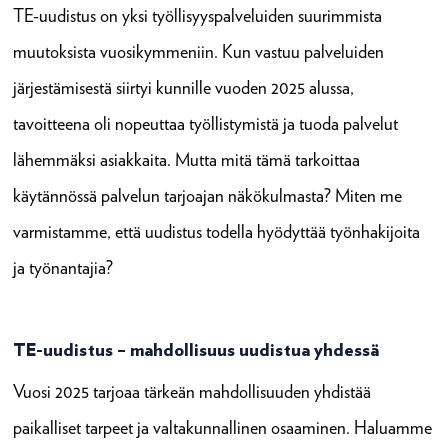
TE-uudistus on yksi työllisyyspalveluiden suurimmista
muutoksista vuosikymmeniin. Kun vastuu palveluiden
järjestämisestä siirtyi kunnille vuoden 2025 alussa,
tavoitteena oli nopeuttaa työllistymistä ja tuoda palvelut
lähemmäksi asiakkaita. Mutta mitä tämä tarkoittaa
käytännössä palvelun tarjoajan näkökulmasta? Miten me
varmistamme, että uudistus todella hyödyttää työnhakijoita
ja työnantajia?
TE-uudistus – mahdollisuus uudistua yhdessä
Vuosi 2025 tarjoaa tärkeän mahdollisuuden yhdistää
paikalliset tarpeet ja valtakunnallinen osaaminen. Haluamme