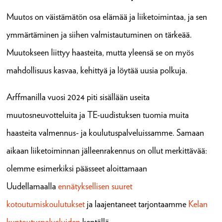
Muutos on väistämätön osa elämää ja liiketoimintaa, ja sen
ymmärtäminen ja siihen valmistautuminen on tärkeää.
Muutokseen liittyy haasteita, mutta yleensä se on myös
mahdollisuus kasvaa, kehittyä ja löytää uusia polkuja.
Arffmanilla vuosi 2024 piti sisällään useita
muutosneuvotteluita ja TE-uudistuksen tuomia muita
haasteita valmennus- ja koulutuspalveluissamme. Samaan
aikaan liiketoiminnan jälleenrakennus on ollut merkittävää:
olemme esimerkiksi päässeet aloittamaan
Uudellamaalla
ennätyksellisen suuret
kotoutumiskoulutukset
ja laajentaneet tarjontaamme
Kelan
kuntoutuspalveluiden
kentällä.