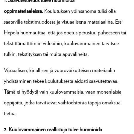
1. Saavutettavuus tulee huomioida
oppimateriaaleissa.
Koulutuksen ydinsanoma tulisi olla
saatavilla tekstimuodossa ja visuaalisena materiaalina. Essi
Hepola huomauttaa, että jos opetus perustuu puheeseen tai
tekstittämättömiin videoihin, kuulovammainen tarvitsee
tulkin, tekstityksen tai muita apuvälineitä.
Visuaalisen, kirjallisen ja vuorovaikutteisen materiaalin
yhdistäminen tekee koulutuksesta aidosti saavutettavaa.
Tämä ei hyödytä vain kuulovammaisia, vaan monenlaisia
oppijoita, jotka tarvitsevat vaihtoehtoisia tapoja omaksua
tietoa.
2. Kuulovammainen osallistuja tulee huomioida