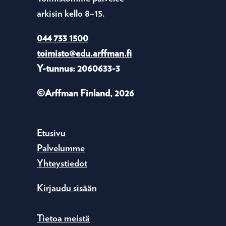
arkisin kello 8–15.
044 733 1500
toimisto@edu.arffman.fi
Y-tunnus: 2060633-3
©Arffman Finland, 2026
Etusivu
Palvelumme
Yhteystiedot
Kirjaudu sisään
Tietoa meistä