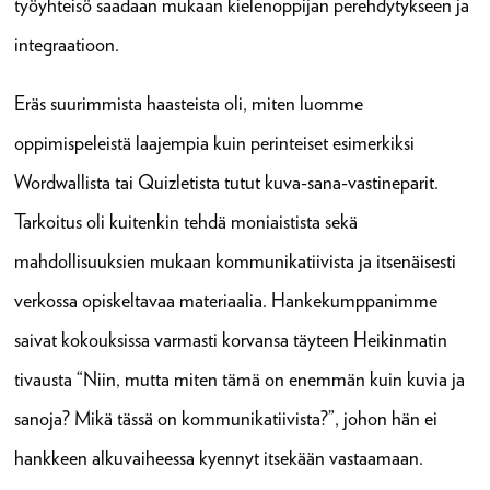
työyhteisö saadaan mukaan kielenoppijan perehdytykseen ja
integraatioon.
Eräs suurimmista haasteista oli, miten luomme
oppimispeleistä laajempia kuin perinteiset esimerkiksi
Wordwallista tai Quizletista tutut kuva-sana-vastineparit.
Tarkoitus oli kuitenkin tehdä moniaistista sekä
mahdollisuuksien mukaan kommunikatiivista ja itsenäisesti
verkossa opiskeltavaa materiaalia. Hankekumppanimme
saivat kokouksissa varmasti korvansa täyteen Heikinmatin
tivausta “Niin, mutta miten tämä on enemmän kuin kuvia ja
sanoja? Mikä tässä on kommunikatiivista?”, johon hän ei
hankkeen alkuvaiheessa kyennyt itsekään vastaamaan.