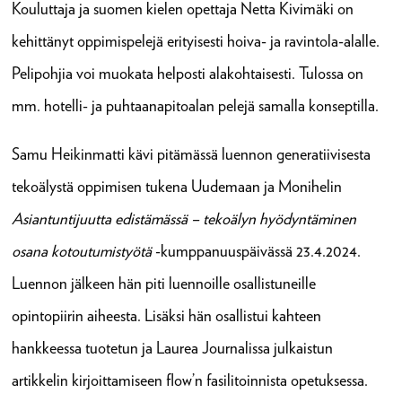
Kouluttaja ja suomen kielen opettaja Netta Kivimäki on
kehittänyt oppimispelejä erityisesti hoiva- ja ravintola-alalle.
Pelipohjia voi muokata helposti alakohtaisesti. Tulossa on
mm. hotelli- ja puhtaanapitoalan pelejä samalla konseptilla.
Samu Heikinmatti kävi pitämässä luennon generatiivisesta
tekoälystä oppimisen tukena Uudemaan ja Monihelin
Asiantuntijuutta edistämässä – tekoälyn hyödyntäminen
osana kotoutumistyötä
-kumppanuuspäivässä 23.4.2024.
Luennon jälkeen hän piti luennoille osallistuneille
opintopiirin aiheesta. Lisäksi hän osallistui kahteen
hankkeessa tuotetun ja Laurea Journalissa julkaistun
artikkelin kirjoittamiseen flow’n fasilitoinnista opetuksessa.