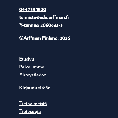
044 733 1500
toimisto@edu.arffman.fi
Y-tunnus: 2060633-3
©Arffman Finland, 2026
Etusivu
Palvelumme
Yhteystiedot
Kirjaudu sisään
Tietoa meistä
Tietosuoja