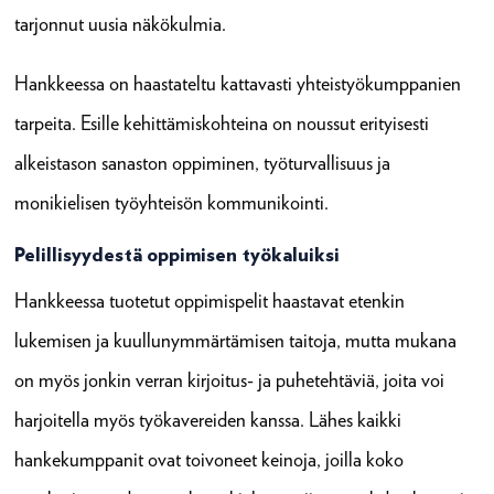
tarjonnut uusia näkökulmia.
Hankkeessa on haastateltu kattavasti yhteistyökumppanien
tarpeita. Esille kehittämiskohteina on noussut erityisesti
alkeistason sanaston oppiminen, työturvallisuus ja
monikielisen työyhteisön kommunikointi.
Pelillisyydestä oppimisen työkaluiksi
Hankkeessa tuotetut oppimispelit haastavat etenkin
lukemisen ja kuullunymmärtämisen taitoja, mutta mukana
on myös jonkin verran kirjoitus- ja puhetehtäviä, joita voi
harjoitella myös työkavereiden kanssa. Lähes kaikki
hankekumppanit ovat toivoneet keinoja, joilla koko