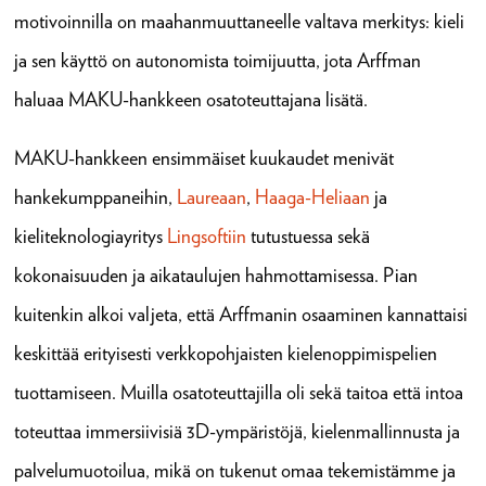
motivoinnilla on maahanmuuttaneelle valtava merkitys: kieli
ja sen käyttö on autonomista toimijuutta, jota Arffman
haluaa MAKU-hankkeen osatoteuttajana lisätä.
MAKU-hankkeen ensimmäiset kuukaudet menivät
hankekumppaneihin,
Laureaan
,
Haaga-Heliaan
ja
kieliteknologiayritys
Lingsoftiin
tutustuessa sekä
kokonaisuuden ja aikataulujen hahmottamisessa. Pian
kuitenkin alkoi valjeta, että Arffmanin osaaminen kannattaisi
keskittää erityisesti verkkopohjaisten kielenoppimispelien
tuottamiseen. Muilla osatoteuttajilla oli sekä taitoa että intoa
toteuttaa immersiivisiä 3D-ympäristöjä, kielenmallinnusta ja
palvelumuotoilua, mikä on tukenut omaa tekemistämme ja