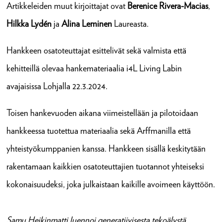
Artikkeleiden muut kirjoittajat ovat
Berenice Rivera-Macias
,
Hilkka Lydén
ja
Alina Leminen
Laureasta.
Hankkeen osatoteuttajat esittelivät sekä valmista että
kehitteillä olevaa hankemateriaalia i4L Living Labin
avajaisissa Lohjalla 22.3.2024.
Toisen hankevuoden aikana viimeistellään ja pilotoidaan
hankkeessa tuotettua materiaalia sekä Arffmanilla että
yhteistyökumppanien kanssa. Hankkeen sisällä keskitytään
rakentamaan kaikkien osatoteuttajien tuotannot yhteiseksi
kokonaisuudeksi, joka julkaistaan kaikille avoimeen käyttöön.
Samu Heikinmatti luennoi generatiivisesta tekoälystä