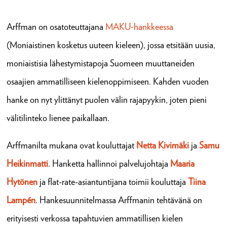
Arffman on osatoteuttajana
MAKU-hankkeessa
(Moniaistinen kosketus uuteen kieleen), jossa etsitään uusia,
moniaistisia lähestymistapoja Suomeen muuttaneiden
osaajien ammatilliseen kielenoppimiseen. Kahden vuoden
hanke on nyt ylittänyt puolen välin rajapyykin, joten pieni
välitilinteko lienee paikallaan.
Arffmanilta mukana ovat kouluttajat
Netta Kivimäki
ja
Samu
Heikinmatti
. Hanketta hallinnoi palvelujohtaja
Maaria
Hytönen
ja flat-rate-asiantuntijana toimii kouluttaja
Tiina
Lampén
. Hankesuunnitelmassa Arffmanin tehtävänä on
erityisesti verkossa tapahtuvien ammatillisen kielen