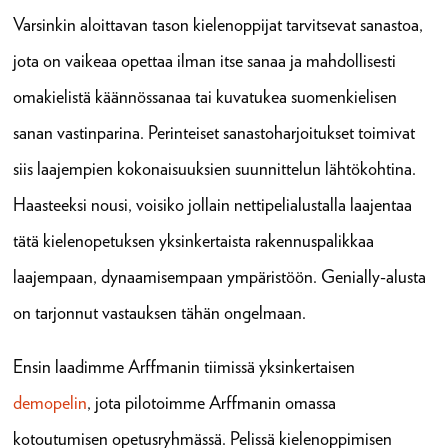
Varsinkin aloittavan tason kielenoppijat tarvitsevat sanastoa,
jota on vaikeaa opettaa ilman itse sanaa ja mahdollisesti
omakielistä käännössanaa tai kuvatukea suomenkielisen
sanan vastinparina. Perinteiset sanastoharjoitukset toimivat
siis laajempien kokonaisuuksien suunnittelun lähtökohtina.
Haasteeksi nousi, voisiko jollain nettipelialustalla laajentaa
tätä kielenopetuksen yksinkertaista rakennuspalikkaa
laajempaan, dynaamisempaan ympäristöön. Genially-alusta
on tarjonnut vastauksen tähän ongelmaan.
Ensin laadimme Arffmanin tiimissä yksinkertaisen
demopelin
, jota pilotoimme Arffmanin omassa
kotoutumisen opetusryhmässä. Pelissä kielenoppimisen