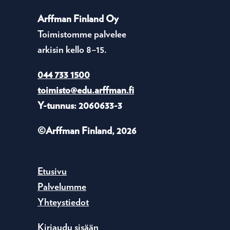
Arffman Finland Oy
Toimistomme palvelee
arkisin kello 8–15.
044 733 1500
toimisto@edu.arffman.fi
Y-tunnus: 2060633-3
©Arffman Finland, 2026
Etusivu
Palvelumme
Yhteystiedot
Kirjaudu sisään