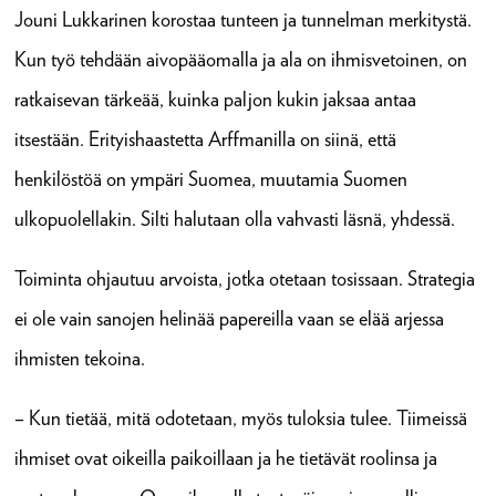
Jouni Lukkarinen korostaa tunteen ja tunnelman merkitystä.
Kun työ tehdään aivopääomalla ja ala on ihmisvetoinen, on
ratkaisevan tärkeää, kuinka paljon kukin jaksaa antaa
itsestään. Erityishaastetta Arffmanilla on siinä, että
henkilöstöä on ympäri Suomea, muutamia Suomen
ulkopuolellakin. Silti halutaan olla vahvasti läsnä, yhdessä.
Toiminta ohjautuu arvoista, jotka otetaan tosissaan. Strategia
ei ole vain sanojen helinää papereilla vaan se elää arjessa
ihmisten tekoina.
– Kun tietää, mitä odotetaan, myös tuloksia tulee. Tiimeissä
ihmiset ovat oikeilla paikoillaan ja he tietävät roolinsa ja