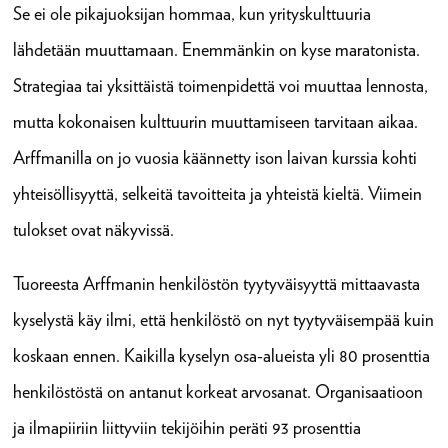
Se ei ole pikajuoksijan hommaa, kun yrityskulttuuria
lähdetään muuttamaan. Enemmänkin on kyse maratonista.
Strategiaa tai yksittäistä toimenpidettä voi muuttaa lennosta,
mutta kokonaisen kulttuurin muuttamiseen tarvitaan aikaa.
Arffmanilla on jo vuosia käännetty ison laivan kurssia kohti
yhteisöllisyyttä, selkeitä tavoitteita ja yhteistä kieltä. Viimein
tulokset ovat näkyvissä.
Tuoreesta Arffmanin henkilöstön tyytyväisyyttä mittaavasta
kyselystä käy ilmi, että henkilöstö on nyt tyytyväisempää kuin
koskaan ennen. Kaikilla kyselyn osa-alueista yli 80 prosenttia
henkilöstöstä on antanut korkeat arvosanat. Organisaatioon
ja ilmapiiriin liittyviin tekijöihin peräti 93 prosenttia