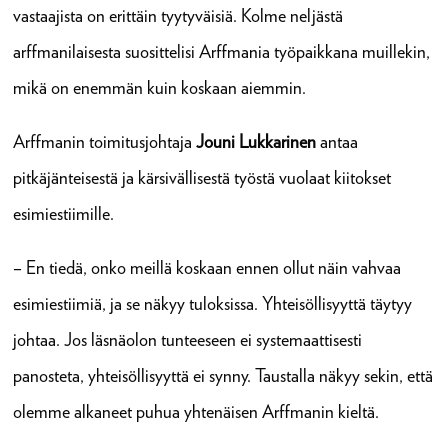
vastaajista on erittäin tyytyväisiä. Kolme neljästä
arffmanilaisesta suosittelisi Arffmania työpaikkana muillekin,
mikä on enemmän kuin koskaan aiemmin.
Arffmanin toimitusjohtaja
Jouni Lukkarinen
antaa
pitkäjänteisestä ja kärsivällisestä työstä vuolaat kiitokset
esimiestiimille.
– En tiedä, onko meillä koskaan ennen ollut näin vahvaa
esimiestiimiä, ja se näkyy tuloksissa. Yhteisöllisyyttä täytyy
johtaa. Jos läsnäolon tunteeseen ei systemaattisesti
panosteta, yhteisöllisyyttä ei synny. Taustalla näkyy sekin, että
olemme alkaneet puhua yhtenäisen Arffmanin kieltä.