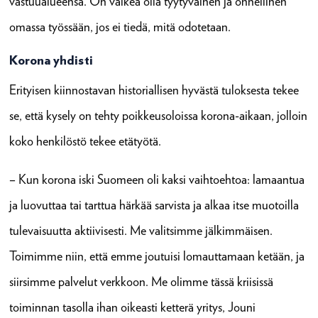
vastuualueensa. On vaikea olla tyytyväinen ja onnellinen
omassa työssään, jos ei tiedä, mitä odotetaan.
Korona yhdisti
Erityisen kiinnostavan historiallisen hyvästä tuloksesta tekee
se, että kysely on tehty poikkeusoloissa korona-aikaan, jolloin
koko henkilöstö tekee etätyötä.
– Kun korona iski Suomeen oli kaksi vaihtoehtoa: lamaantua
ja luovuttaa tai tarttua härkää sarvista ja alkaa itse muotoilla
tulevaisuutta aktiivisesti. Me valitsimme jälkimmäisen.
Toimimme niin, että emme joutuisi lomauttamaan ketään, ja
siirsimme palvelut verkkoon. Me olimme tässä kriisissä
toiminnan tasolla ihan oikeasti ketterä yritys, Jouni