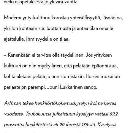
verkko-opetuksesta jo yli viisi vuotta.
Moderni yrityskulttuuri korostaa yhteisöllisyyttä, läsnäoloa,
yksilön kohtaamista, luottamusta ja antaa tilaa omalle
ajattelulle. Ihmisyydelle on tilaa.
– Kenenkään ei tarvitse olla täydellinen. Jos yrityksen
kulttuuri on niin myrkyllinen, että pelätään epäonnistua,
kohta aletaan pelätä jo onnistumistakin. Iloisen mokailun
periaate on parempi, Jouni Lukkarinen sanoo.
Arffman tekee henkilöstökokemuskyselyn kolme kertaa
vuodessa. Toukokuussa julkaistuun kyselyyn vastasi 69,2
prosenttia henkilöstöstä eli 90 ihmistä 135:stä. Kyselyssä