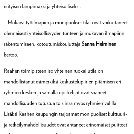
erityisen lämpimäksi ja yhteisölliseksi.
– Mukava työilmapiiri ja monipuoliset tilat ovat vaikuttaneet
olennaisesti yhteisöllisyyden tunteen ja mukavan ilmapiirin
rakentumiseen, kotoutumiskouluttaja
Sanna Helminen
kertoo.
Raahen toimipisteen iso yhteinen ruokailutila on
mahdollistanut esimerkiksi keskustelupiirien pitämisen eri
ryhmien kesken ja samalla opiskelijat ovat saaneet
mahdollisuuden tutustua toisiinsa myös ryhmien välillä.
Lisäksi Raahen kaupungin tarjoamat monipuoliset kulttuuri-
ja retkeilymahdollisuudet ovat antaneet erinomaiset puitteet