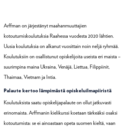
Arffman on järjestänyt maahanmuuttajien
kotoutumiskoulutuksia Raahessa vuodesta 2020 lähtien.
Uusia koulutuksia on alkanut vuosittain noin neljä ryhmää.
Koulutuksiin on osallistunut opiskelijoita useista eri maista –
suurimpina maina Ukraina, Venäjä, Liettua, Filippiinit,
Thaimaa, Vietnam ja Intia.
Palaute kertoo lämpimästä opiskeluilmapiiristä
Koulutuksista saatu opiskelijapalaute on ollut jatkuvasti
erinomaista. Arffmanin kielikurssi koetaan tärkeäksi osaksi
kotoutumista: se ei ainoastaan opeta suomen kieltä, vaan