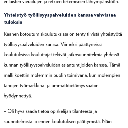
erilaisten vierailujen ja retkien tekemiseen lähiympäristöön.
Yhteistyö työllisyyspalveluiden kanssa vahvistaa
tuloksia
Raahen kotoutumiskoulutuksissa on tehty tiivistä yhteistyötä
työllisyyspalveluiden kanssa. Viimeksi päättyneissä
koulutuksissa kouluttajat tekivät jatkosuunnitelmia yhdessä
kunnan työllisyyspalveluiden asiantuntijoiden kanssa. Tämä
malli koettiin molemmin puolin toimivana, kun molempien
tahojen työmarkkina- ja ammattitietämys saatiin
hyödynnettyä.
– Oli hyvä saada tietoa opiskelijan tilanteesta ja
suunnitelmista jo ennen koulutuksen päättymistä. Näin