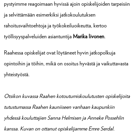
pystyimme reagoimaan hyvissä ajoin opiskelijoiden tarpeisiin
ja selvittämään esimerkiksi jatkokoulutuksen
rahoitusvaihtoehtoja ja työkokeiluoikeutta, kertoo
työllisyyspalveluiden asiantuntija
Marika Iivonen
.
Raahessa opiskelijat ovat löytäneet hyvin jatkopolkuja
opintoihin ja töihin, mikä on osoitus hyvästä ja vaikuttavasta
yhteistyöstä.
Otsikon kuvassa
Raahen kotoutumiskoulutusten opiskelijoita
tutustumassa Raahen kauniiseen vanhaan kaupunkiin
yhdessä kouluttajien Sanna Helmisen ja Anneke Possehlin
kanssa. K
uvan on ottanut opiskelijamme Emre Serdal.