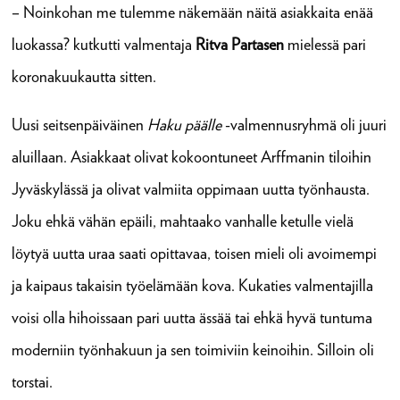
– Noinkohan me tulemme näkemään näitä asiakkaita enää
luokassa? kutkutti valmentaja
Ritva Partasen
mielessä pari
koronakuukautta sitten.
Uusi seitsenpäiväinen
Haku päälle
-valmennusryhmä oli juuri
aluillaan. Asiakkaat olivat kokoontuneet Arffmanin tiloihin
Jyväskylässä ja olivat valmiita oppimaan uutta työnhausta.
Joku ehkä vähän epäili, mahtaako vanhalle ketulle vielä
löytyä uutta uraa saati opittavaa, toisen mieli oli avoimempi
ja kaipaus takaisin työelämään kova. Kukaties valmentajilla
voisi olla hihoissaan pari uutta ässää tai ehkä hyvä tuntuma
moderniin työnhakuun ja sen toimiviin keinoihin. Silloin oli
torstai.