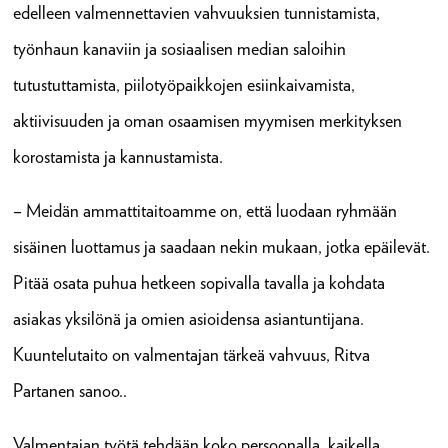
edelleen valmennettavien vahvuuksien tunnistamista,
työnhaun kanaviin ja sosiaalisen median saloihin
tutustuttamista, piilotyöpaikkojen esiinkaivamista,
aktiivisuuden ja oman osaamisen myymisen merkityksen
korostamista ja kannustamista.
– Meidän ammattitaitoamme on, että luodaan ryhmään
sisäinen luottamus ja saadaan nekin mukaan, jotka epäilevät.
Pitää osata puhua hetkeen sopivalla tavalla ja kohdata
asiakas yksilönä ja omien asioidensa asiantuntijana.
Kuuntelutaito on valmentajan tärkeä vahvuus, Ritva
Partanen sanoo..
Valmentajan työtä tehdään koko persoonalla, kaikella