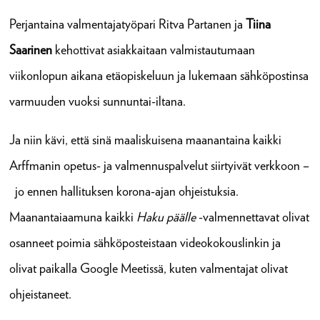
Perjantaina valmentajatyöpari Ritva Partanen ja
Tiina
Saarinen
kehottivat asiakkaitaan valmistautumaan
viikonlopun aikana etäopiskeluun ja lukemaan sähköpostinsa
varmuuden vuoksi sunnuntai-iltana.
Ja niin kävi, että sinä maaliskuisena maanantaina kaikki
Arffmanin opetus- ja valmennuspalvelut siirtyivät verkkoon –
jo ennen hallituksen korona-ajan ohjeistuksia.
Maanantaiaamuna kaikki
Haku päälle
-valmennettavat olivat
osanneet poimia sähköposteistaan videokokouslinkin ja
olivat paikalla Google Meetissä, kuten valmentajat olivat
ohjeistaneet.