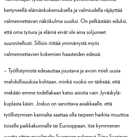
kertyneellä elämänkokemuksella ja valmiudella räjäyttää
valmennettavan näkökulma uusiksi. On pelkästään eduksi,
että oma työura ja elämä eivät ole aina soljuneet
suunnitellusti. Silloin riittää ymmärrystä myös
valmennettavien kokemien haasteiden edessä.
– Työllistymistä edesauttaa joustava ja avoin mieli uusia
mahdollisuuksia kohtaan, minkä vuoksi on tärkeää, että
mekään emme todellakaan katso asioita vain Jyväskylä-
kuplasta käsin. Joskus on sanottava asiakkaalle, että
työllistymisen kannalta saattaa olla tarpeen harkita muuttoa
toiselle paikkakunnalle tai Eurooppaan, itse kymmenen
vuotta sitten maailmalta Suomeen palannut Tiina Saarinen