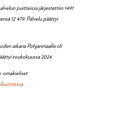
velun puitteissa järjestettiin 1491
ensä 12 479. Palvelu päättyi
uoden aikana Pohjanmaalla oli
päättyi toukokuussa 2024.
: omakieliset
s-Suomessa
.