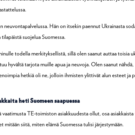
astattelussa.
n neuvontapalvelussa. Hän on itsekin paennut Ukrainasta soda
ea tilapäistä suojelua Suomessa.
nulle todella merkityksellistä, sillä olen saanut auttaa toisia uk
tuu hyvältä tarjota muille apua ja neuvoja. Olen saanut nähdä, 
Hienoimpia hetkiä oli ne, jolloin ihmisten ylittivät alun esteet 
iakkaita heti Suomeen saapuessa
kä vaatimusta TE-toimiston asiakkuudesta ollut, osa asiakkaista 
et mitään siitä, miten elämä Suomessa tulisi järjestymään.