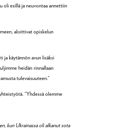
 oli esillä ja neuvontaa annettiin
omeen, aloittivat opiskelun
i ja käytännön avun lisäksi
Kuljimme heidän rinnallaan
tamusta tulevaisuuteen.”
a yhteistyötä. “Yhdessä olemme
n, kun Ukrainassa oli alkanut sota