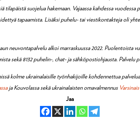
siä tilapäistä suojelua hakemaan. Vajaassa kahdessa vuodessa pal
dettyä tapaamista. Lisäksi puhelu- tai viestikontakteja oli yhte
haun neuvonta
palvelu alkoi marraskuussa 2022. Puolentoista v
ista sekä 8132 puhelin-, chat- ja sähköpostiohjausta. Palvelu 
nissä kolme ukrainalaisille työnhakijoille kohdennettua palvelua
assa
ja Kouvolassa sekä ukrainalaisten omavalmennus
Varsinai
Jaa