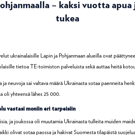
ohjanmaalla – kaksi vuotta apua 
tukea
ut ukrainalaisille Lapin ja Pohjanmaan alueilla ovat päättynee
laisille tietoa TE-toimiston palveluista sekä auttaa heitä kot
a neuvoja sai valtava määrä Ukrainasta sotaa paenneita henkil
sa oli yhteensä lähes 25 000.
u vastasi moniin eri tarpeisiin
aisia, ja joukossa oli muutamia Ukrainasta tulleita muiden maid
kki olivat sotaa paossa ja hakivat Suomesta tilapäistä suojelua