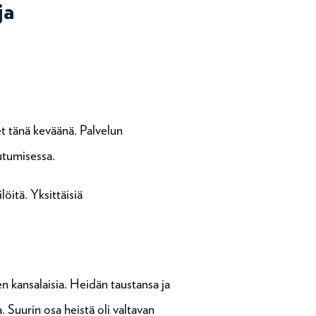
ja
t tänä keväänä. Palvelun
outumisessa.
öitä. Yksittäisiä
en kansalaisia. Heidän taustansa ja
. Suurin osa heistä oli valtavan