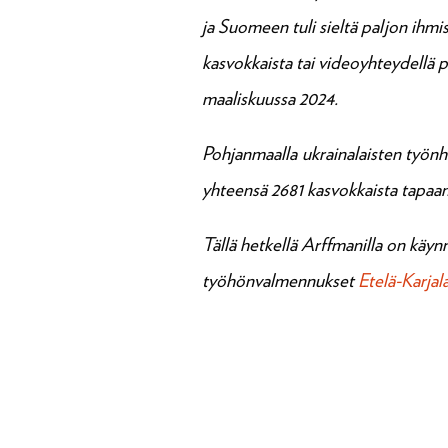
ja Suomeen tuli sieltä paljon ihmi
kasvokkaista tai videoyhteydellä pi
maaliskuussa 2024.
Pohjanmaalla
ukrainalaisten työn
yhteensä 2681 kasvokkaista tapaam
Tällä hetkellä Arffmanilla on käyn
työhönvalmennukset
Etelä-Karjal