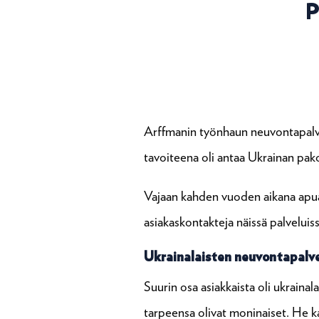
P
Arffmanin työnhaun neuvontapalvel
tavoiteena oli antaa Ukrainan pako
Vajaan kahden vuoden aikana apua j
asiakaskontakteja näissä palveluis
Ukrainalaisten neuvontapalvel
Suurin osa asiakkaista oli ukrainal
tarpeensa olivat moninaiset. He kai