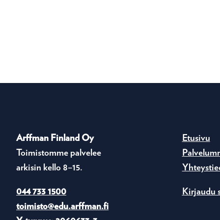
Arffman Finland Oy
Etusivu
Toimistomme palvelee
Palvelum
arkisin kello 8–15.
Yhteystie
044 733 1500
Kirjaudu 
toimisto@edu.arffman.fi