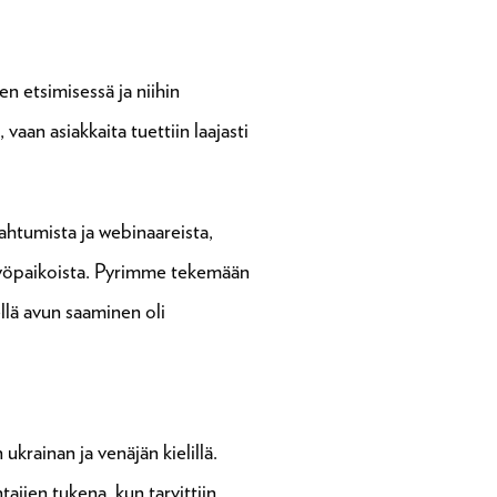
n etsimisessä ja niihin
aan asiakkaita tuettiin laajasti
ahtumista ja webinaareista,
a työpaikoista. Pyrimme tekemään
llä avun saaminen oli
ukrainan ja venäjän kielillä.
ajien tukena, kun tarvittiin