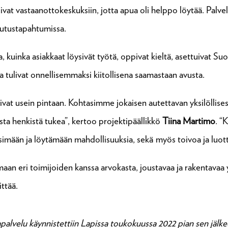
vat vastaanottokeskuksiin, jotta apua oli helppo löytää. Palvelu
oulutustapahtumissa.
a, kuinka asiakkaat löysivät työtä, oppivat kieltä, asettuivat Su
ja tulivat onnellisemmaksi kiitollisena saamastaan avusta.
vat usein pintaan. Kohtasimme jokaisen autettavan yksilöllisest
a henkistä tukea”, kertoo projektipäällikkö
Tiina Martimo
. “
imään ja löytämään mahdollisuuksia, sekä myös toivoa ja luot
nmaan eri toimijoiden kanssa arvokasta, joustavaa ja rakentava
ttää.
alvelu käynnistettiin Lapissa toukokuussa 2022 pian sen jälkee