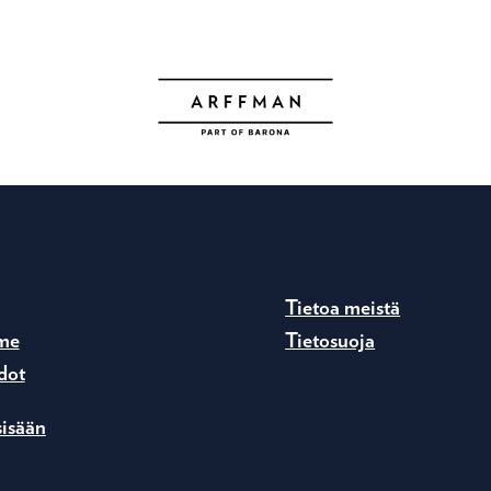
Tietoa meistä
me
Tietosuoja
dot
sisään