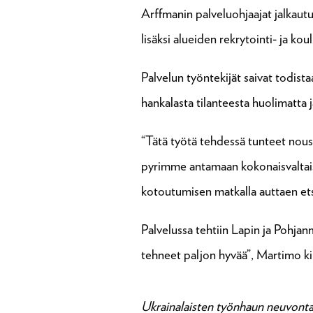
Arffmanin palveluohjaajat jalkautui
lisäksi alueiden rekrytointi- ja k
Palvelun työntekijät saivat todista
hankalasta tilanteesta huolimatta 
“Tätä työtä tehdessä tunteet nousi
pyrimme antamaan kokonaisvaltaist
kotoutumisen matkalla auttaen ets
Palvelussa tehtiin Lapin ja Pohja
tehneet paljon hyvää”, Martimo kii
Ukrainalaisten työnhaun neuvontap