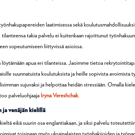
a työnhakupapereiden laatimisessa sekä koulutusmahdollisuuksie
lanteensa takia palvelu ei kuitenkaan rajoittunut työnhakuun, v
een sopeutumiseen liittyvissä asioissa.
 löytämään apua eri tilanteissa. Jaoimme tietoa rekrytointitap
aisille suunnatuista koulutuksista ja heille sopivista avoimist
imman sujuvaksi ja helpottaa heidän stressiään. Omalla kiele
ertoo palveluohjaaja
Iryna Vereshchak
.
ja venäjän kielillä
ltä eikä suurin osa englantiakaan, ja siksi palvelu toteutettiin 
oimivat toisinaan myös ukrainalaisten työnhakijoiden ja työnant