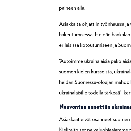
paineen alla.
Asiakkaita ohjattiin työnhaussa j
hakeutumisessa. Heidän hankalan ti
erilaisissa kotoutumiseen ja Suom
“Autoimme ukrainalaisia pakolaisia
suomen kielen kursseista, ukrainal
heidän Suomessa-oloajan mahdollis
ukrainalaisille todella tärkeää”, k
Neuvontaa annettiin ukrainan 
Asiakkaat eivät osanneet suomen kie
Kielitaitoiset palveluohjaajamme t