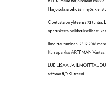
B1.1. Kurssilla harjoitellaan kaik
Harjoituksia tehdään myös kielist
Opetusta on yhteensä 72 tuntia. L
opetuskerta poikkeuksellisesti kesk
Ilmoittautuminen: 28.12.2018 men
Kurssipaikka: ARFFMAN Vantaa, Ko
LUE LISÄÄ JA ILMOITTAUD
arffman.fi/YKI-treeni