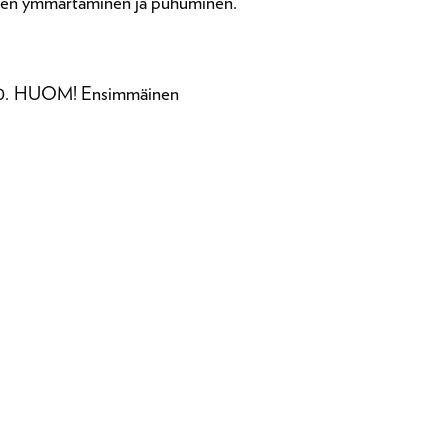
puheen ymmärtäminen ja puhuminen.
–20.00. HUOM! Ensimmäinen