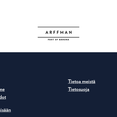
Tietoa meistä
me
Tietosuoja
dot
sisään