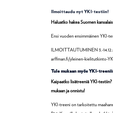
Ilmoittaudu nyt YKI-testiin!
Haluatko hakea Suomen kansalais
Ensi vuoden ensimmäinen YKI-testi
ILMOITTAUTUMINEN 3.-14.12.
arffman.fi/yleinen-kielitutkinto-YK
Tule mukaan myös YKI-treenii
Kaipaatko lisätreeniä YKI-testiin?
mukaan ja onnistu!
YKI-treeni on tarkoitettu maahanmu