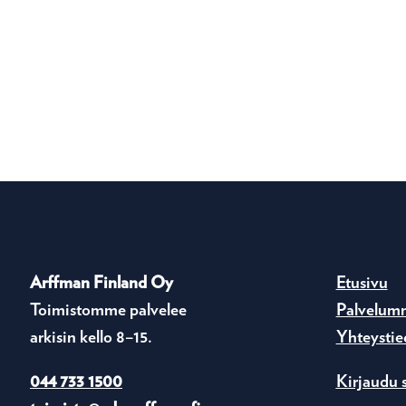
Arffman Finland Oy
Etusivu
Toimistomme palvelee
Palvelum
arkisin kello 8–15.
Yhteystie
044 733 1500
Kirjaudu 