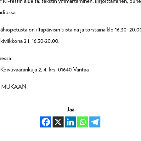
kia YKI-testin alueita: tekstin ymmärtäminen, kirjoittaminen, 
udiossa.
ähiopetusta on iltapäivisin tiistaina ja torstaina klo 16.30
iviikkona 2.1. 16.30-20.00.
nessä
ivuvaarankuja 2, 4. krs, 01640 Vantaa
U MUKAAN:
Jaa