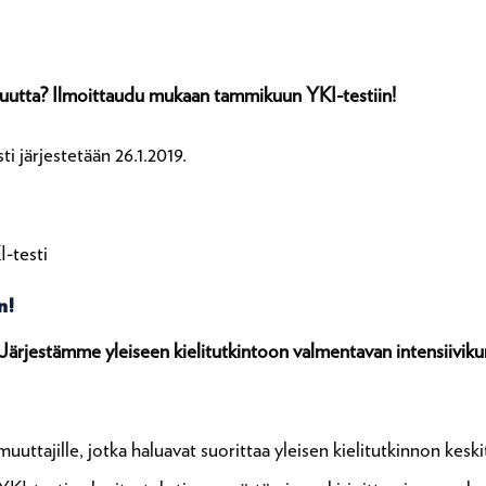
uutta? Ilmoittaudu mukaan tammikuun YKI-testiin!
 järjestetään 26.1.2019.
:
I-testi
n!
 Järjestämme yleiseen kielitutkintoon valmentavan intensiivikurs
uttajille, jotka haluavat suorittaa yleisen kielitutkinnon kesk