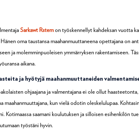
almentaja
Sarkawt Rstem
on työskennellyt kahdeksan vuotta ka
. Hänen oma taustansa maahanmuuttaneena opettajana on ant
seen ja molemminpuoleisen ymmärryksen rakentamiseen. Tässä
yöuransa aikana.
aasteita ja hyötyjä maahanmuuttaneiden valmentamis
kolaisten ohjaajana ja valmentajana ei ole ollut haasteetonta,
ena maahanmuuttajana, kun vielä odotin oleskelulupaa. Kohtasin a
äni. Kotimaassa saamani koulutuksen ja silloisen esihenkilön tue
utumaan työstäni hyvin.