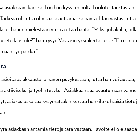
asiakkaani kanssa, kun hän kysyi minulta koulutustaustastani. 
Tärkeää oli, että olin täällä auttamassa häntä. Hän vastasi, että 
lä, ei hänen mielestään voisi auttaa häntä. ”Miksi jollakulla, jol
etulla ei ole?” hän kysyi. Vastasin yksinkertaisesti: ”Ero sinun 
aamaan työpaikka.”
sta
asioita asiakkaasta ja hänen psyykestään, jotta hän voi auttaa,
ktiiviseksi ja työllistetyksi. Asiakkaan saa avautumaan valm
t, asiakas uskaltaa kysymättäkin kertoa henkilökohtaisia tietoj
äin.
ytä asiakkaan antamia tietoja tätä vastaan. Tavoite ei ole saada 