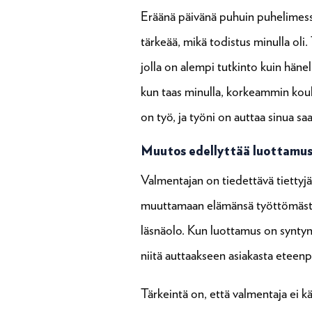
Eräänä päivänä puhuin puhelimessa 
tärkeää, mikä todistus minulla oli. 
jolla on alempi tutkinto kuin hänel
kun taas minulla, korkeammin koulut
on työ, ja työni on auttaa sinua s
Muutos edellyttää luottamu
Valmentajan on tiedettävä tiettyjä 
muuttamaan elämänsä työttömästä a
läsnäolo. Kun luottamus on syntyny
niitä auttaakseen asiakasta eteenp
Tärkeintä on, että valmentaja ei kä