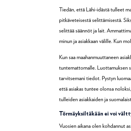
Tiedän, että Lähi-idästä tulleet m
pitkäveteisestä selittämisestä. Si
selittää säännöt ja lait. Ammatti
minun ja asiakkaan välille. Kun 
Kun saa maahanmuuttaneen asiakkaan
tuntemattomalle. Luottamuksen sy
tarvitsemani tiedot. Pystyn luoma
että asiakas tuntee olonsa noloksi
tulleiden asiakkaiden ja suomalaist
Törmäyksiltäkään ei voi vältt
Vuosien aikana olen kohdannut asia