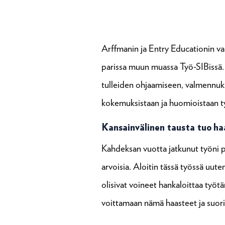
Arffmanin ja Entry Educationin v
parissa muun muassa Työ-SIBissä
tulleiden ohjaamiseen, valmennuk
kokemuksistaan ja huomioistaan t
Kansainvälinen tausta tuo h
Kahdeksan vuotta jatkunut työni pa
arvoisia. Aloitin tässä työssä uut
olisivat voineet hankaloittaa työt
voittamaan nämä haasteet ja suori