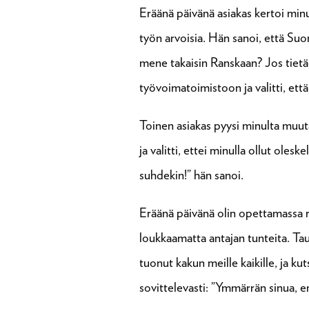
Eräänä päivänä asiakas kertoi minu
työn arvoisia. Hän sanoi, että Suo
mene takaisin Ranskaan? Jos tietä
työvoimatoimistoon ja valitti, että 
Toinen asiakas pyysi minulta muut
ja valitti, ettei minulla ollut ole
suhdekin!” hän sanoi.
Eräänä päivänä olin opettamassa ryh
loukkaamatta antajan tunteita. Tauo
tuonut kakun meille kaikille, ja ku
sovittelevasti: ”Ymmärrän sinua, e