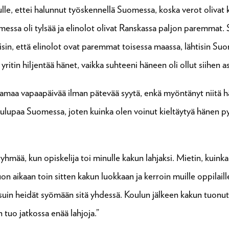
lle, ettei halunnut työskennellä Suomessa, koska verot olivat k
messa oli tylsää ja elinolot olivat Ranskassa paljon paremmat. S
isin, että elinolot ovat paremmat toisessa maassa, lähtisin Su
yritin hiljentää hänet, vaikka suhteeni häneen oli ollut siihen as
amaa vapaapäivää ilman pätevää syytä, enkä myöntänyt niitä h
skelulupaa Suomessa, joten kuinka olen voinut kieltäytyä hänen 
mää, kun opiskelija toi minulle kakun lahjaksi. Mietin, kuinka v
n aikaan toin sitten kakun luokkaan ja kerroin muille oppilaill
tsuin heidät syömään sitä yhdessä. Koulun jälkeen kakun tuonut o
n tuo jatkossa enää lahjoja.”