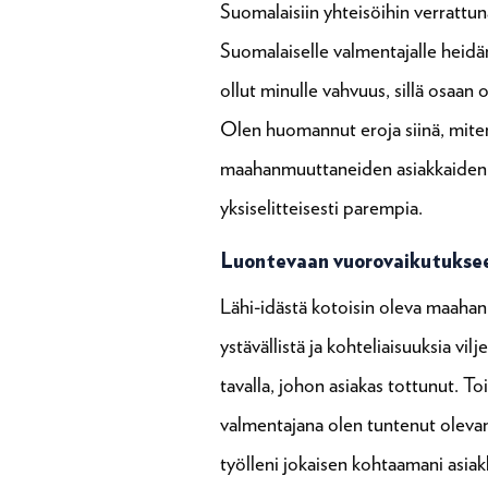
Suomalaisiin yhteisöihin verrattuna
Suomalaiselle valmentajalle heidä
ollut minulle vahvuus, sillä osaan 
Olen huomannut eroja siinä, mite
maahanmuuttaneiden asiakkaiden ka
yksiselitteisesti parempia.
Luontevaan vuorovaikutuksee
Lähi-idästä kotoisin oleva maahan
ystävällistä ja kohteliaisuuksia vi
tavalla, johon asiakas tottunut. T
valmentajana olen tuntenut olevani 
työlleni jokaisen kohtaamani asia