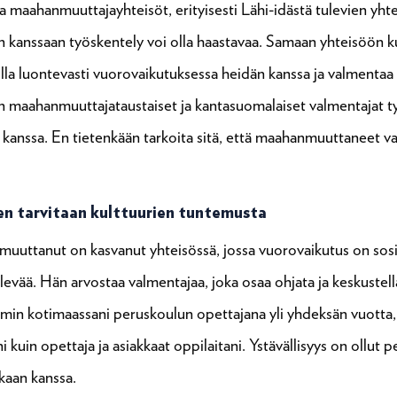
 maahanmuuttajayhteisöt, erityisesti Lähi-idästä tulevien yhtei
n kanssaan työskentely voi olla haastavaa. Samaan yhteisöön 
olla luontevasti vuorovaikutuksessa heidän kanssa ja valmentaa h
n maahanmuuttajataustaiset ja kantasuomalaiset valmentajat t
nssa. En tietenkään tarkoita sitä, että maahanmuuttaneet val
n tarvitaan kulttuurien tuntemusta
muuttanut on kasvanut yhteisössä, jossa vuorovaikutus on sosia
ljelevää. Hän arvostaa valmentajaa, joka osaa ohjata ja keskustel
oimin kotimaassani peruskoulun opettajana yli yhdeksän vuotta,
kuin opettaja ja asiakkaat oppilaitani. Ystävällisyys on ollut 
kkaan kanssa.