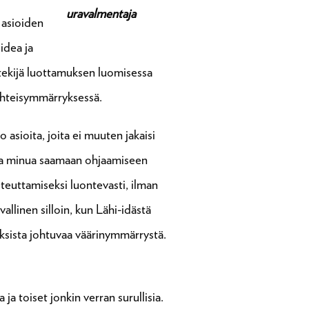
uravalmentaja
 asioiden
idea ja
 tekijä luottamuksen luomisessa
yhteisymmärryksessä.
asioita, joita ei muuten jakaisi
taa minua saamaan ohjaamiseen
teuttamiseksi luontevasti, ilman
llinen silloin, kun Lähi-idästä
uuksista johtuvaa väärinymmärrystä.
a toiset jonkin verran surullisia.