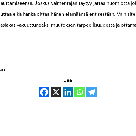
 auttamiseensa. Joskus valmentajan täytyy jättää huomiotta joi
auttaa eikä hankaloittaa hänen elämäänsä entisestään. Vain sit
 asiakas vakuuttuneeksi muutoksen tarpeellisuudesta ja ottam
nen
Jaa