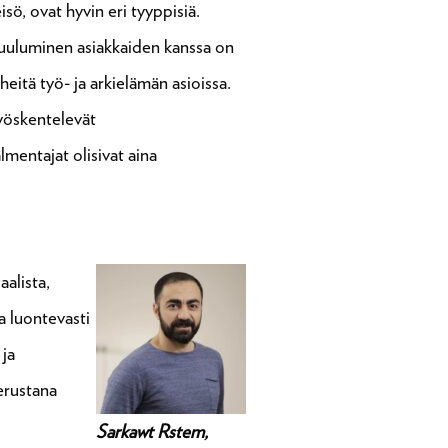
sö, ovat hyvin eri tyyppisiä.
kuuluminen asiakkaiden kanssa on
eitä työ- ja arkielämän asioissa.
yöskentelevät
mentajat olisivat aina
alista,
la luontevasti
 ja
perustana
Sarkawt Rstem,