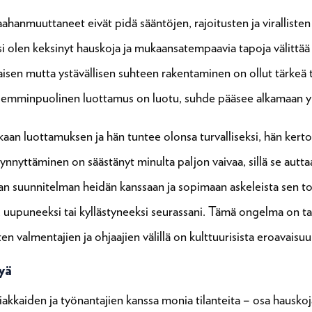
aahanmuuttaneet eivät pidä sääntöjen, rajoitusten ja virallisten
ksi olen keksinyt hauskoja ja mukaansatempaavia tapoja välittää 
maisen mutta ystävällisen suhteen rakentaminen on ollut tärkeä
molemminpuolinen luottamus on luotu, suhde pääsee alkamaan 
 luottamuksen ja hän tuntee olonsa turvalliseksi, hän kertoo 
nnyttäminen on säästänyt minulta paljon vaivaa, sillä se aut
an suunnitelman heidän kanssaan ja sopimaan askeleista sen to
, uupuneeksi tai kyllästyneeksi seurassani. Tämä ongelma on tava
en valmentajien ja ohjaajien välillä on kulttuurisista eroavais
yä
kkaiden ja työnantajien kanssa monia tilanteita – osa hauskoja j