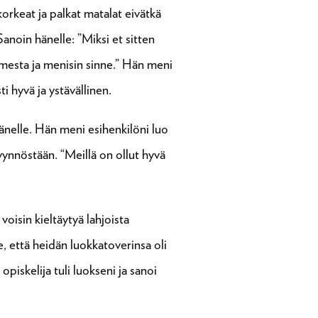
orkeat ja palkat matalat eivätkä
anoin hänelle: ”Miksi et sitten
omesta ja menisin sinne.” Hän meni
ti hyvä ja ystävällinen.
änelle. Hän meni esihenkilöni luo
pyynnöstään. “Meillä on ollut hyvä
oisin kieltäytyä lahjoista
e, että heidän luokkatoverinsa oli
piskelija tuli luokseni ja sanoi