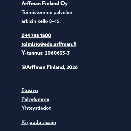
Arffman Finland Oy
Toimistomme palvelee
arkisin kello 8–15.
044 733 1500
toimisto@edu.arffman.fi
Y-tunnus: 2060633-3
©Arffman Finland, 2026
Etusivu
Palvelumme
Yhteystiedot
Kirjaudu sisään