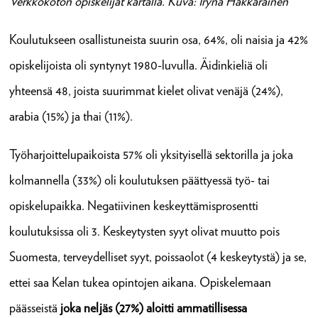
Verkkokoton opiskelijat kartalla. Kuva: Iryna Hakkarainen
Koulutukseen osallistuneista suurin osa, 64%, oli naisia ja 42%
opiskelijoista oli syntynyt 1980-luvulla. Äidinkieliä oli
yhteensä 48, joista suurimmat kielet olivat venäjä (24%),
arabia (15%) ja thai (11%).
Työharjoittelupaikoista 57% oli yksityisellä sektorilla ja joka
kolmannella (33%) oli koulutuksen päättyessä työ- tai
opiskelupaikka. Negatiivinen keskeyttämisprosentti
koulutuksissa oli 3. Keskeytysten syyt olivat muutto pois
Suomesta, terveydelliset syyt, poissaolot (4 keskeytystä) ja se,
ettei saa Kelan tukea opintojen aikana. Opiskelemaan
päässeistä
joka neljäs (27%) aloitti ammatillisessa