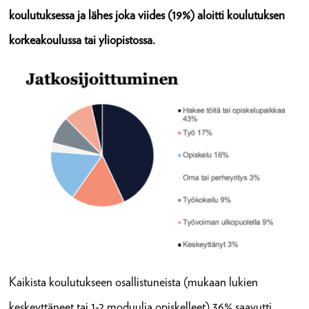
koulutuksessa ja lähes joka viides (19%) aloitti koulutuksen
korkeakoulussa tai yliopistossa.
Kaikista koulutukseen osallistuneista (mukaan lukien
keskeyttäneet tai 1-2 moduulia opiskelleet) 36% saavutti