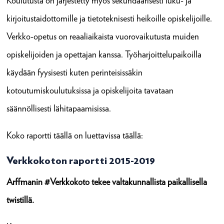
Koulutusta on järjestetty myös sekundäärisesti luku- ja
kirjoitustaidottomille ja tietoteknisesti heikoille opiskelijoille.
Verkko-opetus on reaaliaikaista vuorovaikutusta muiden
opiskelijoiden ja opettajan kanssa. Työharjoittelupaikoilla
käydään fyysisesti kuten perinteisissäkin
kotoutumiskoulutuksissa ja opiskelijoita tavataan
säännöllisesti lähitapaamisissa.
Koko raportti täällä on luettavissa täällä:
Verkkokoton raportti 2015-2019
Arffmanin #Verkkokoto tekee valtakunnallista paikallisella
twistillä.