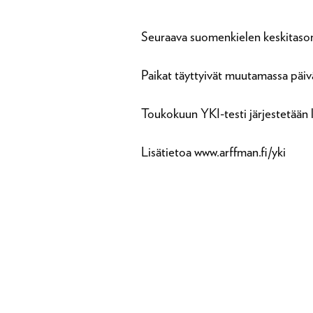
Seuraava suomenkielen keskitason 
Paikat täyttyivät muutamassa päiväs
Toukokuun YKI-testi järjestetään 
Lisätietoa www.arffman.fi/yki