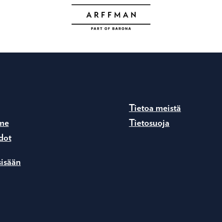
Tietoa meistä
me
Tietosuoja
dot
sisään