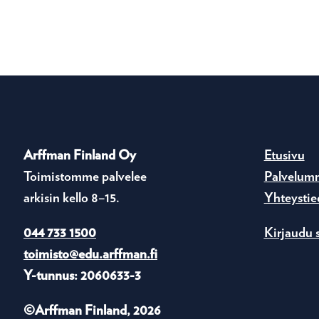
Arffman Finland Oy
Etusivu
Toimistomme palvelee
Palvelum
arkisin kello 8–15.
Yhteystie
044 733 1500
Kirjaudu 
toimisto@edu.arffman.fi
Y-tunnus: 2060633-3
©Arffman Finland, 2026