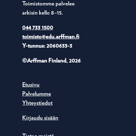
Toimistomme palvelee
arkisin kello 8–15.
044 733 1500
toimisto@edu.arffman.fi
Y-tunnus: 2060633-3
©Arffman Finland, 2026
Etusivu
Palvelumme
Yhteystiedot
Kirjaudu sisään
Tietoa meistä