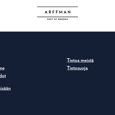
Tietoa meistä
me
Tietosuoja
dot
sisään