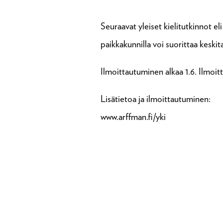
Seuraavat yleiset kielitutkinnot el
paikkakunnilla voi suorittaa keski
Ilmoittautuminen alkaa 1.6. Ilmoitt
Lisätietoa ja ilmoittautuminen:
www.arffman.fi/yki