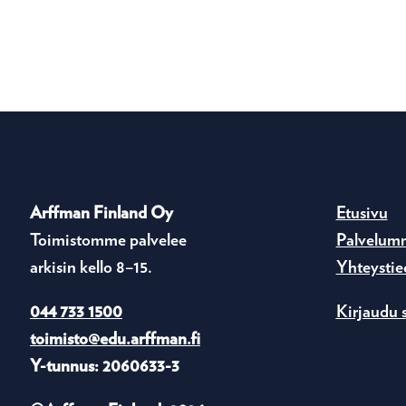
Arffman Finland Oy
Etusivu
Toimistomme palvelee
Palvelum
arkisin kello 8–15.
Yhteystie
044 733 1500
Kirjaudu 
toimisto@edu.arffman.fi
Y-tunnus: 2060633-3