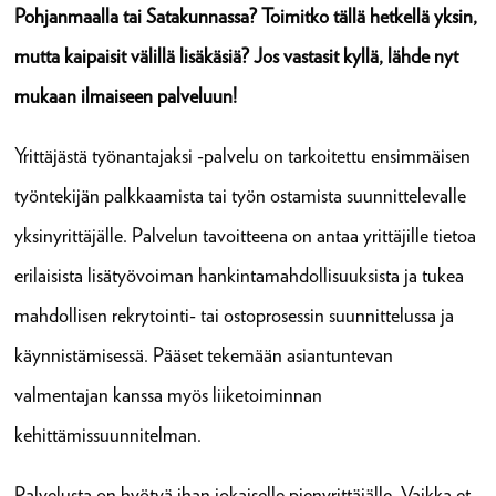
Pohjanmaalla tai Satakunnassa? Toimitko tällä hetkellä yksin,
mutta kaipaisit välillä lisäkäsiä? Jos vastasit kyllä, lähde nyt
mukaan ilmaiseen palveluun!
Yrittäjästä työnantajaksi -palvelu on tarkoitettu ensimmäisen
työntekijän palkkaamista tai työn ostamista suunnittelevalle
yksinyrittäjälle. Palvelun tavoitteena on antaa yrittäjille tietoa
erilaisista lisätyövoiman hankintamahdollisuuksista ja tukea
mahdollisen rekrytointi- tai ostoprosessin suunnittelussa ja
käynnistämisessä. Pääset tekemään asiantuntevan
valmentajan kanssa myös liiketoiminnan
kehittämissuunnitelman.
Palvelusta on hyötyä ihan jokaiselle pienyrittäjälle. Vaikka et