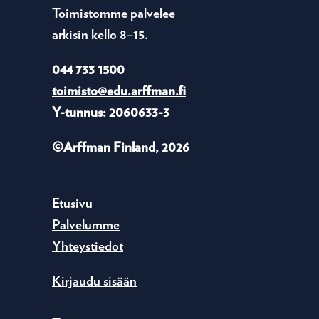
Toimistomme palvelee
arkisin kello 8–15.
044 733 1500
toimisto@edu.arffman.fi
Y-tunnus: 2060633-3
©Arffman Finland, 2026
Etusivu
Palvelumme
Yhteystiedot
Kirjaudu sisään