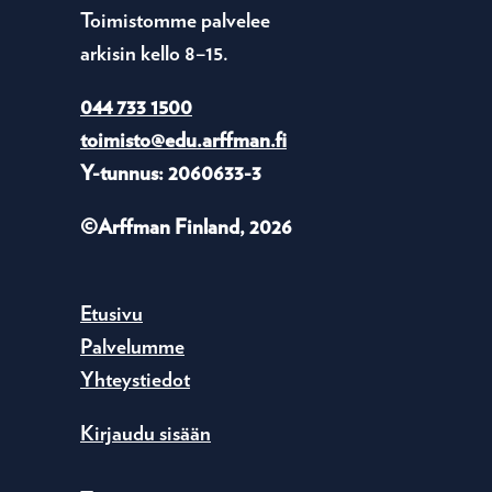
Toimistomme palvelee
arkisin kello 8–15.
044 733 1500
toimisto@edu.arffman.fi
Y-tunnus: 2060633-3
©Arffman Finland, 2026
Etusivu
Palvelumme
Yhteystiedot
Kirjaudu sisään