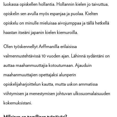
luokassa opiskellen hollantia. Hollannin kielen jo taivuttua,
opiskelin sen avulla myös espanjaa ja puolaa. Kielten
opiskelu on minulle mieluisaa aivojumppaa ja tällä hetkellä
haastan itseäni japanin kielen kiemuroilla.
Olen työskennellyt Arffmanilla erilaisissa
valmennustehtävissä 10 vuoden ajan. Lähinnä sydäntäni on
auttaa maahanmuuttajia kotoutumaan. Ajauduin
maahanmuuttajien opettajaksi alunperin
opiskelijaharjoittelun kautta, mutta uskon ammatissa
viihtymisen ja menestymisen johtuvan ulkosuomalaisuuden
kokemuksistani.
Millainen on tyypillinen työpäiväsi?