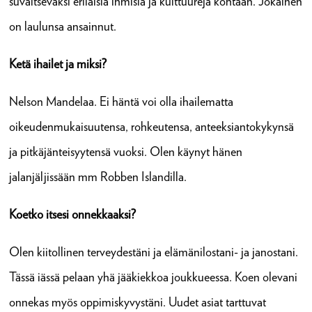
suvaitsevaksi erilaisia ihmisiä ja kulttuureja kohtaan. Jokainen
on laulunsa ansainnut.
Ketä ihailet ja miksi?
Nelson Mandelaa. Ei häntä voi olla ihailematta
oikeudenmukaisuutensa, rohkeutensa, anteeksiantokykynsä
ja pitkäjänteisyytensä vuoksi. Olen käynyt hänen
jalanjäljissään mm Robben Islandilla.
Koetko itsesi onnekkaaksi?
Olen kiitollinen terveydestäni ja elämänilostani- ja janostani.
Tässä iässä pelaan yhä jääkiekkoa joukkueessa. Koen olevani
onnekas myös oppimiskyvystäni. Uudet asiat tarttuvat