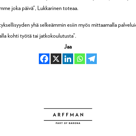
mme joka päivä”, Lukkarinen toteaa.
ellisyyden yhä selkeämmin esiin myös mittaamalla palveluid
la kohti työtä tai jatkokoulutusta”.
Jaa