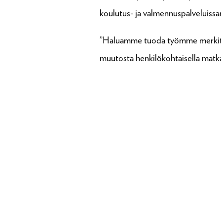
koulutus- ja valmennuspalveluissa
”Haluamme tuoda työmme merkityks
muutosta henkilökohtaisella matkal