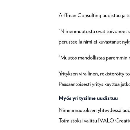
Arffman Consulting uudistuu ja to
”Nimenmuutosta ovat toivoneet 
perusteella nimi ei kuvastanut ny
”Muutos mahdollistaa paremmin myös
Yrityksen virallinen, rekisteröit
Pääsääntöisesti yritys käyttää ja
Myös yritysilme uudistuu
Nimenmuutoksen yhteydessä uudist
Toimistoksi valittu IVALO Creati