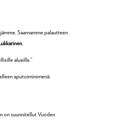
kijämme. Saamamme palautteen
Lukkarinen
.
ille alueille.”
delleen aputoiminimenä.
n on suunnitellut Vuoden