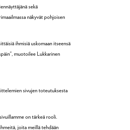
tiennäyttäjänä sekä
rimaailmassa näkyvät pohjoisen
ttäisiä ihmisiä uskomaan itseensä
ospäin”, muotoilee Lukkarinen
ittelemien sivujen toteutuksesta
ivuillamme on tärkeä rooli.
hmeitä, joita meillä tehdään