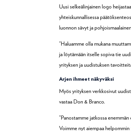
Uusi selkeälinjainen logo heijasta
yhteiskunnallisessa päätöksenteos
luonnon sävyt ja pohjoismaalainen 
”Haluamme olla mukana muuttamass
ja löytämään itselle sopiva tie u
yrityksen ja uudistuksen tavoitteit
Arjen ihmeet näkyväksi
Myös yrityksen verkkosivut uudist
vastaa Don & Branco.
”Panostamme jatkossa enemmän oma
Voimme nyt aiempaa helpommin tuod