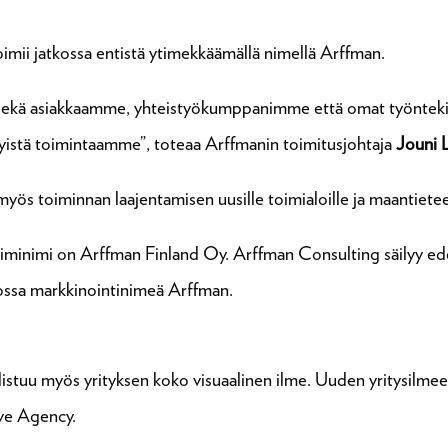
imii jatkossa entistä ytimekkäämällä nimellä Arffman.
sekä asiakkaamme, yhteistyökumppanimme että omat työnte
kyistä toimintaamme”, toteaa Arffmanin toimitusjohtaja
Jouni 
 toiminnan laajentamisen uusille toimialoille ja maantieteellis
y toiminimi on Arffman Finland Oy. Arffman Consulting säilyy e
tkossa markkinointinimeä Arffman.
uu myös yrityksen koko visuaalinen ilme. Uuden yritysilmee
ve Agency.