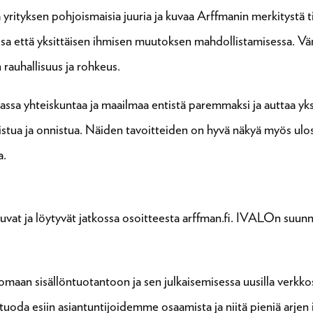
a yrityksen pohjoismaisia juuria ja kuvaa Arffmanin merkitystä 
sa että yksittäisen ihmisen muutoksen mahdollistamisessa. Vä
rauhallisuus ja rohkeus.
a yhteiskuntaa ja maailmaa entistä paremmaksi ja auttaa yksi
udistua ja onnistua. Näiden tavoitteiden on hyvä näkyä myös ul
a.
uvat ja löytyvät jatkossa osoitteesta arffman.fi. IVALOn suunn
an sisällöntuotantoon ja sen julkaisemisessa uusilla verkkos
a esiin asiantuntijoidemme osaamista ja niitä pieniä arjen i